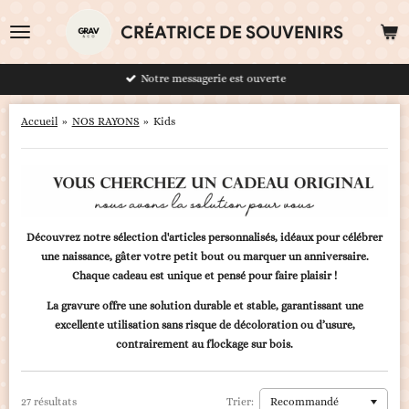
Passer
CRÉATRICE DE SOUVENIRS
au
contenu
principal
Notre messagerie est ouverte
Accueil
»
NOS RAYONS
»
Kids
Découvrez notre sélection d'articles personnalisés, idéaux pour célébrer
une naissance, gâter votre petit bout ou marquer un anniversaire.
Chaque cadeau est unique et pensé pour faire plaisir !
La gravure offre une solution durable et stable, garantissant une
excellente utilisation sans risque de décoloration ou d’usure,
contrairement au flockage sur bois.
27 résultats
Trier: