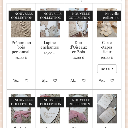
NOUVELLE
NOUVELLE
NOUVELLE
Nouvelle
COLLECTION
COLLECTION
COLLECTION
collection
Prénom en
Lapine
Duo
Carte
bois
enchantée
d’Oiseaux
étapes
personnali
en Bois
fleur
20,00 €
25,00 €
25,00 €
20,00 €
Voir les détails
Ajouter au panier
Ajouter au panier
Voir les détails
NOUVELLE
NOUVELLE
NOUVELLE
COLLECTION
COLLECTION
COLLECTION