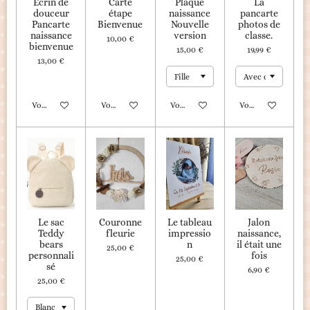
Écrin de
Carte
Plaque
La
douceur
étape
naissance
pancarte
Pancarte
Bienvenue
Nouvelle
photos de
naissance
version
classe.
10,00 €
bienvenue
15,00 €
19,99 €
13,00 €
Voir les détails
Voir les détails
Voir les détails
Voir les détails
Le sac
Couronne
Le tableau
Jalon
Teddy
fleurie
impressio
naissance,
bears
n
il était une
25,00 €
personnali
fois
25,00 €
sé
6,90 €
25,00 €