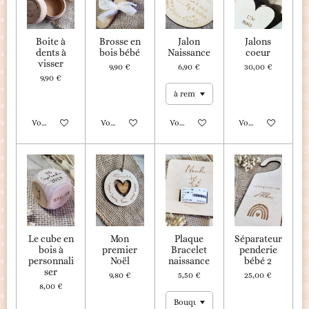
Boite à
Brosse en
Jalon
Jalons
dents à
bois bébé
Naissance
coeur
visser
9,90 €
6,90 €
30,00 €
9,90 €
Voir les détails
Voir les détails
Voir les détails
Voir les détails
Le cube en
Mon
Plaque
Séparateur
bois à
premier
Bracelet
penderie
personnali
Noël
naissance
bébé 2
ser
9,80 €
5,50 €
25,00 €
8,00 €