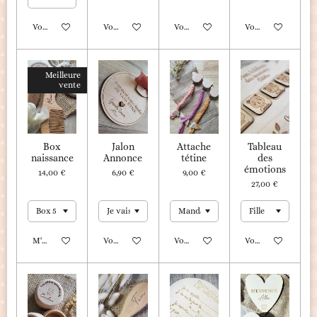
Voir les détails
Voir les détails
Voir les détails
Voir les détails
Meilleure
vente
Box
Jalon
Attache
Tableau
naissance
Annonce
tétine
des
émotions
14,00 €
6,90 €
9,00 €
27,00 €
M'avertir si disponible
Voir les détails
Voir les détails
Voir les détails