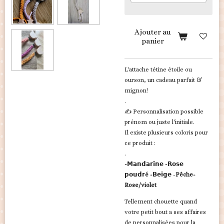
Ajouter au
panier
L'attache tétine étoile ou
ourson, un cadeau parfait &
mignon!
.
✍️ Personnalisation possible
prénom ou juste l'initiale.
Il existe plusieurs coloris pour
ce produit :
.
-𝗠𝗮𝗻𝗱𝗮𝗿𝗶𝗻𝗲
-𝗥𝗼𝘀𝗲
𝗽𝗼𝘂𝗱𝗿é
-𝗕𝗲𝗶𝗴𝗲
-
Pêche
-
Rose/violet
Tellement chouette quand
votre petit bout a ses affaires
de personnalisées pour la