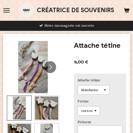
Passer
CRÉATRICE DE SOUVENIRS
au
contenu
principal
Notre messagerie est ouverte
Attache tétine
9,00 €
Attache tétine
Forme
Prénom