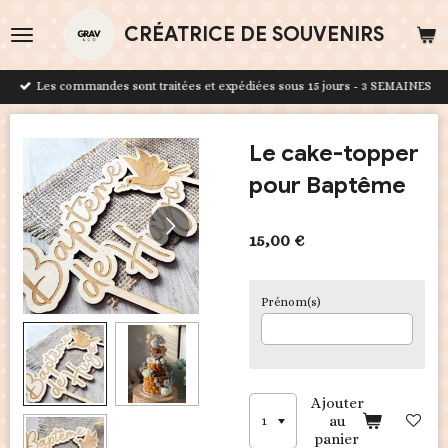
Passer
CRÉATRICE DE SOUVENIRS
au
contenu
principal
Les commandes sont traitées et expédiées sous 15 jours - 3 SEMAINES
Le cake-topper
pour Baptême
15,00 €
Prénom(s)
Ajouter
au
panier