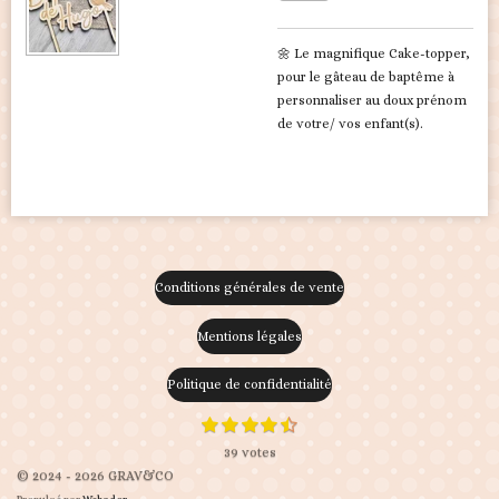
🌼 Le magnifique Cake-topper,
pour le gâteau de baptême à
personnaliser au doux prénom
de votre/ vos enfant(s).
Conditions générales de vente
Mentions légales
Politique de confidentialité
1
2
3
4
5
E
É
é
é
é
é
é
n
v
39 votes
v
t
t
t
t
t
o
a
o
o
o
o
o
© 2024 - 2026 GRAV&CO
y
i
i
i
i
i
l