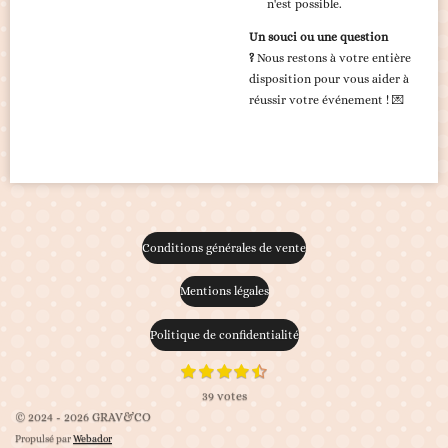
n'est possible.
Un souci ou une question
?
Nous restons à votre entière
disposition pour vous aider à
réussir votre événement ! 💌
Conditions générales de vente
Mentions légales
Politique de confidentialité
1
2
3
4
5
E
É
é
é
é
é
é
n
v
39 votes
v
t
t
t
t
t
o
a
o
o
o
o
o
© 2024 - 2026 GRAV&CO
y
i
i
i
i
i
l
e
Propulsé par
Webador