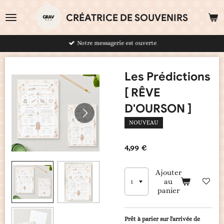
Passer
CRÉATRICE DE SOUVENIRS
au
contenu
principal
Notre messagerie est ouverte
Les Prédictions
[ RÊVE
D'OURSON ]
NOUVEAU
4,99 €
Ajouter
au
panier
Prêt à parier sur l'arrivée de