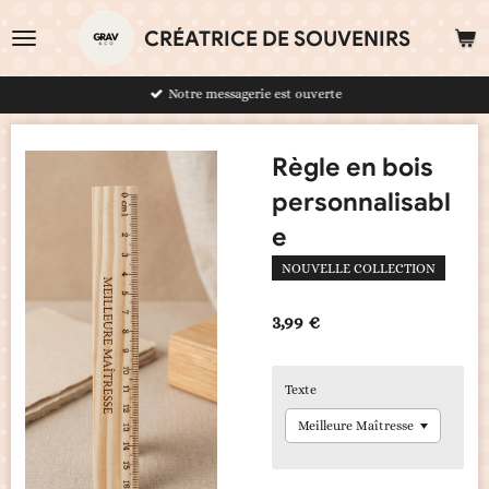
Passer
CRÉATRICE DE SOUVENIRS
au
contenu
principal
Notre messagerie est ouverte
Règle en bois
personnalisabl
e
NOUVELLE COLLECTION
3,99 €
Texte